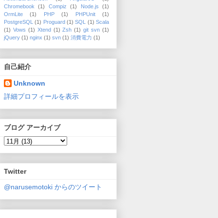
Chromebook
(1)
Compiz
(1)
Node.js
(1)
OrmLite
(1)
PHP
(1)
PHPUnit
(1)
PostgreSQL
(1)
Proguard
(1)
SQL
(1)
Scala
(1)
Vows
(1)
Xtend
(1)
Zsh
(1)
git svn
(1)
jQuery
(1)
nginx
(1)
svn
(1)
消費電力
(1)
自己紹介
Unknown
詳細プロフィールを表示
ブログ アーカイブ
Twitter
@narusemotoki からのツイート