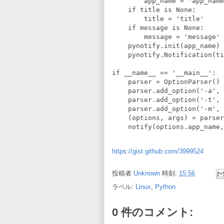
        app_name = 'app_name
    if title is None:

        title = 'title'

    if message is None:

        message = 'message'

    pynotify.init(app_name)

    pynotify.Notification(ti
if __name__ == '__main__':

    parser = OptionParser()

    parser.add_option('-a', 
    parser.add_option('-t', 
    parser.add_option('-m', 
    (options, args) = parser
https://gist.github.com/3999524
投稿者
Unknown
時刻:
15:56
ラベル:
Linux
,
Python
0 件のコメント: