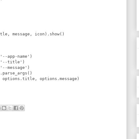
'

tle, message, icon).show()

'--app-name')

'--title')

'--message')

.parse_args()
