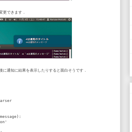
変更できます．
後に通知に結果を表示したりすると面白そうです．
arser

message):

on'
