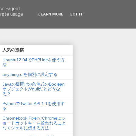
user-agent
erate usage
LEARN MORE
GOT IT
人気の投稿
Ubuntu12.04でPHPUnitを使う方
法
anything.elを個別に設定する
Javaの疑問:ifの条件式のBoolean
オブジェクトがnullだとどうな
る？
PythonでTwitter API 1.1を使用す
る
Chromebook PixelでChromeにシ
ョートカットキーを拾われること
なくシェルに伝える方法