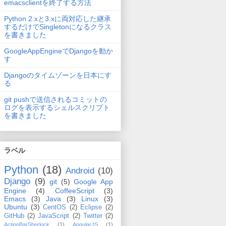
emacsclientを終了する方法
Python 2.xと3.xに両対応した継承
するだけでSingletonになるクラス
を書きました
GoogleAppEngineでDjangoを動か
す
Djangoのタイムゾーンを日本にす
る
git pushで送信されるコミットの
ログを表示するシェルスクリプト
を書きました
ラベル
Python
(18)
Android
(10)
Django
(9)
git
(5)
Google App
Engine
(4)
CoffeeScript
(3)
Emacs
(3)
Java
(3)
Linux
(3)
Ubuntu
(3)
CentOS
(2)
Eclipse
(2)
GitHub
(2)
JavaScript
(2)
Twitter
(2)
ActionBarSherlock
(1)
AngularJS
(1)